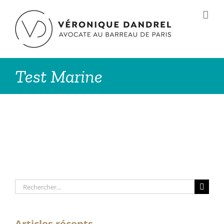
Passer
au
contenu
Test Marine
Rechercher:
Articles récents