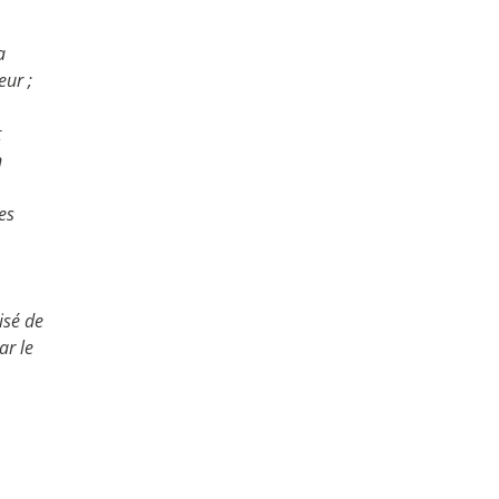
a
eur ;
t
n
es
isé de
ar le