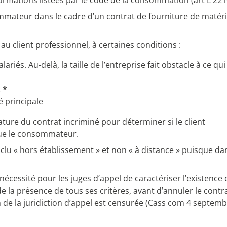
rmations listées par le code de la consommation (art L 221-
mmateur dans le cadre d’un contrat de fourniture de matéri
 client professionnel, à certaines conditions :
ariés. Au-delà, la taille de l’entreprise fait obstacle à ce qui
t
*
é principale
nature du contrat incriminé pour déterminer si le client
que le consommateur.
nclu « hors établissement » et non « à distance » puisque da
nécessité pour les juges d’appel de caractériser l’existence 
e la présence de tous ses critères, avant d’annuler le contr
ion de la juridiction d’appel est censurée (Cass com 4 septem