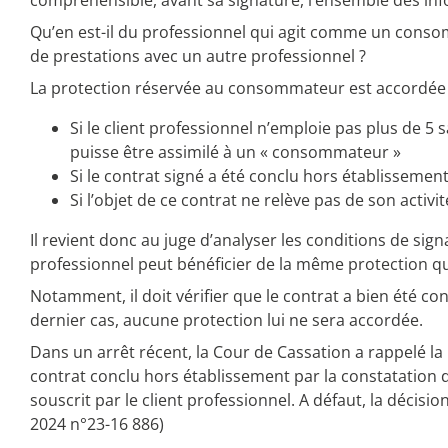
compréhensible, avant sa signature, l’ensemble des info
Qu’en est-il du professionnel qui agit comme un conso
de prestations avec un autre professionnel ?
La protection réservée au consommateur est accordée au
Si le client professionnel n’emploie pas plus de 5 sal
puisse être assimilé à un « consommateur »
Si le contrat signé a été conclu hors établissemen
Si l’objet de ce contrat ne relève pas de son activit
Il revient donc au juge d’analyser les conditions de sig
professionnel peut bénéficier de la même protection 
Notamment, il doit vérifier que le contrat a bien été co
dernier cas, aucune protection lui ne sera accordée.
Dans un arrêt récent, la Cour de Cassation a rappelé la 
contrat conclu hors établissement par la constatation d
souscrit par le client professionnel. A défaut, la décis
2024 n°23-16 886)